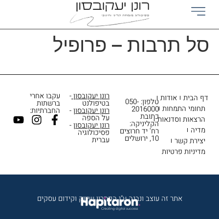
לתוכן
סל תרבות – פרופיל
רונן יעקובסון
-
עקבו אחרי
דף הבית
אודות
טלפון: 050-
בטיפולנט
ברשתות
תחומי התמחות
2016000
רונן יעקובסון
-
החברתיות:
כתובת
על הספה
הרצאות וסדנאות
הקליניקה:
רונן יעקובסון
-
מדיה
רח' יד חרוצים
פסיכולוגיה
10, ירושלים
עברית
יצירת קשר
מדיניות פרטיות
אתר זה עוצב ונבנה ע"י הפתרון שיווק וקידום עסקים