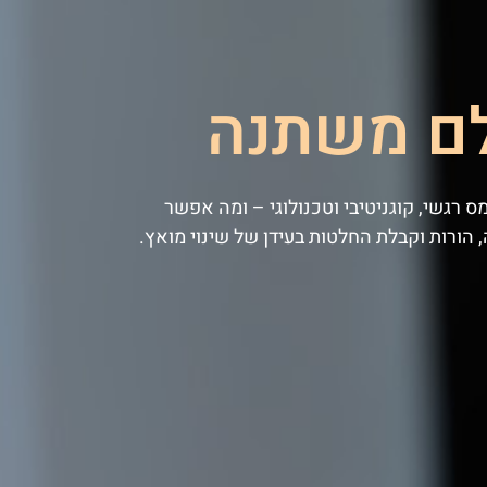
לם משתנה
 רגשי, קוגניטיבי וטכנולוגי – ומה אפשר
 הורות וקבלת החלטות בעידן של שינוי מואץ.